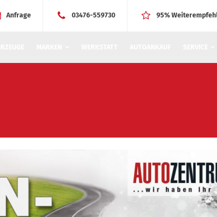
Anfrage
03476-559730
95% Weiterempfeh
HRZEUGE
MARKEN
WERKSTATT
AUTOANKAUF
SERVICE