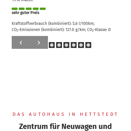
sehr
sehr guter Preis
Kra
CO
Kraftstoffverbrauch (kombiniert):
5,6 l/100km
;
2
CO
-Emissionen (kombiniert):
127.0 g/km
;
CO
-Klasse:
D
2
2
DAS AUTOHAUS IN HETTSTEDT
Zentrum für Neuwagen und