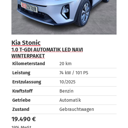
Kia
Stonic
Ki
VI
1.0 T-GDI AUTOMATIK LED NAVI
1.
WINTERPAKET
Ki
Kilometerstand
20 km
Le
Leistung
74 kW / 101 PS
Er
Erstzulassung
10/2025
Kr
Kraftstoff
Benzin
Ge
Getriebe
Automatik
Zu
Zustand
Gebrauchtwagen
19
19.490 €
19
19% MwSt.