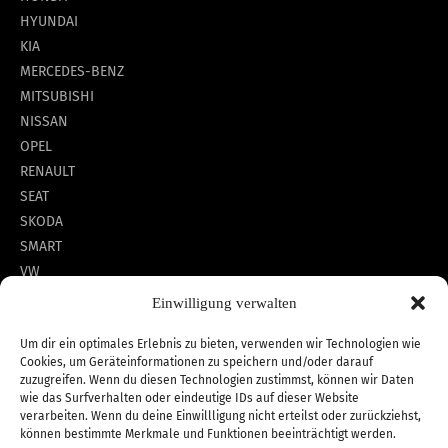
HYUNDAI
KIA
MERCEDES-BENZ
MITSUBISHI
NISSAN
OPEL
RENAULT
SEAT
SKODA
SMART
VW
Einwilligung verwalten
Um dir ein optimales Erlebnis zu bieten, verwenden wir Technologien wie
*unverbindlichen Preisempfehlung des Herstellers am
Cookies, um Geräteinformationen zu speichern und/oder darauf
Tag der Erstzulassung (Neupreis).
zuzugreifen. Wenn du diesen Technologien zustimmst, können wir Daten
wie das Surfverhalten oder eindeutige IDs auf dieser Website
verarbeiten. Wenn du deine Einwillligung nicht erteilst oder zurückziehst,
können bestimmte Merkmale und Funktionen beeinträchtigt werden.