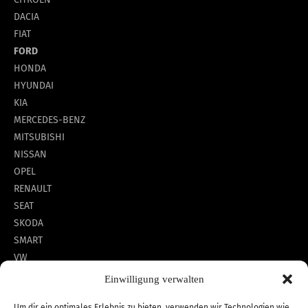
DACIA
FIAT
FORD
HONDA
HYUNDAI
KIA
MERCEDES-BENZ
MITSUBISHI
NISSAN
OPEL
RENAULT
SEAT
SKODA
SMART
VW
Einwilligung verwalten
Um dir ein optimales Erlebnis zu bieten, verwenden wir Technologien wie