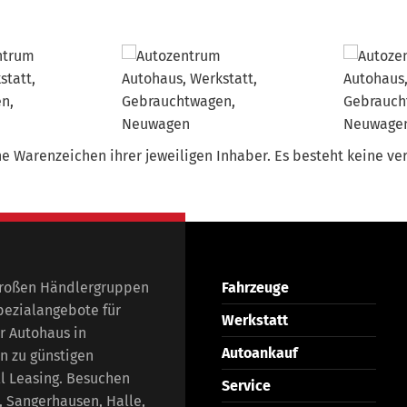
 Warenzeichen ihrer jeweiligen Inhaber. Es besteht keine ver
großen Händlergruppen
Fahrzeuge
pezialangebote für
Werkstatt
r Autohaus in
Autoankauf
n zu günstigen
ll Leasing. Besuchen
Service
, Sangerhausen, Halle,