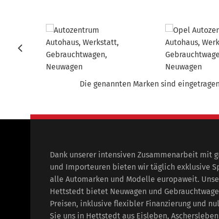
Die genannten Marken sind eingetragene
Dank unserer intensiven Zusammenarbeit mit 
und Importeuren bieten wir täglich exklusive S
alle Automarken und Modelle europaweit. Unse
Hettstedt bietet Neuwagen und Gebrauchtwage
Preisen, inklusive flexibler Finanzierung und nu
Sie uns in Hettstedt aus Eisleben, Aschersleben