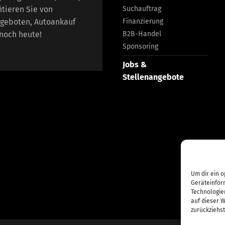
itieren Sie von
Suchauftrag
geboten, Autoankauf
Finanzierung
 noch heute!
B2B-Handel
Sponsoring
Jobs &
Stellenangebote
Um dir ein o
Geräteinfor
Technologie
auf dieser W
zurückziehs