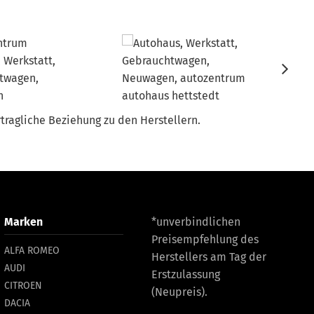
tragliche Beziehung zu den Herstellern.
Marken
*unverbindlichen
Preisempfehlung des
ALFA ROMEO
Herstellers am Tag der
AUDI
Erstzulassung
CITROEN
(Neupreis).
DACIA