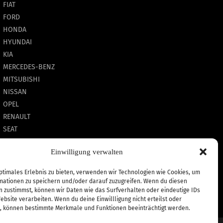
FIAT
FORD
HONDA
HYUNDAI
KIA
MERCEDES-BENZ
MITSUBISHI
NISSAN
OPEL
RENAULT
SEAT
SKODA
Einwilligung verwalten
SMART
VW
ptimales Erlebnis zu bieten, verwenden wir Technologien wie Cookies, um
mationen zu speichern und/oder darauf zuzugreifen. Wenn du diesen
n zustimmst, können wir Daten wie das Surfverhalten oder eindeutige IDs
ebsite verarbeiten. Wenn du deine Einwillligung nicht erteilst oder
t, können bestimmte Merkmale und Funktionen beeinträchtigt werden.