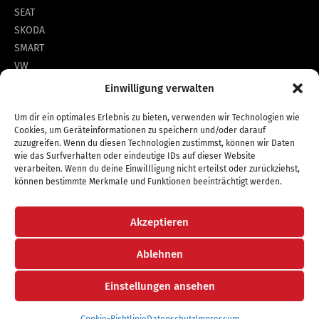
SEAT
SKODA
SMART
VW
Einwilligung verwalten
Um dir ein optimales Erlebnis zu bieten, verwenden wir Technologien wie
*unverbindlichen Preisempfehlung des Herstellers am
Cookies, um Geräteinformationen zu speichern und/oder darauf
Tag der Erstzulassung (Neupreis).
zuzugreifen. Wenn du diesen Technologien zustimmst, können wir Daten
wie das Surfverhalten oder eindeutige IDs auf dieser Website
verarbeiten. Wenn du deine Einwillligung nicht erteilst oder zurückziehst,
können bestimmte Merkmale und Funktionen beeinträchtigt werden.
Akzeptieren
Copyright 2026 © Autozentrum Hettstedt GmbH
Ablehnen
Datenschutz
Impressum
Barrierefreiheit
Cookie-Richtlinie (EU)
Einstellungen ansehen