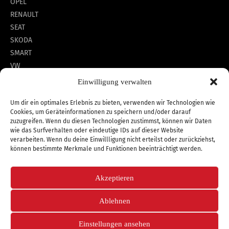
OPEL
RENAULT
SEAT
SKODA
SMART
VW
Einwilligung verwalten
*unverbindlichen Preisempfehlung des Herstellers am
Um dir ein optimales Erlebnis zu bieten, verwenden wir Technologien wie
Cookies, um Geräteinformationen zu speichern und/oder darauf
Tag der Erstzulassung (Neupreis).
zuzugreifen. Wenn du diesen Technologien zustimmst, können wir Daten
wie das Surfverhalten oder eindeutige IDs auf dieser Website
verarbeiten. Wenn du deine Einwillligung nicht erteilst oder zurückziehst,
können bestimmte Merkmale und Funktionen beeinträchtigt werden.
Copyright 2026 © Autozentrum Hettstedt GmbH
Akzeptieren
Ablehnen
Datenschutz
Impressum
Barrierefreiheit
Cookie-Richtlinie (EU)
Einstellungen ansehen